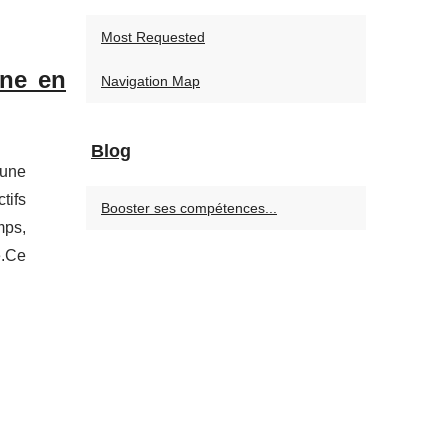
Most Requested
gne en
Navigation Map
Blog
 une
tifs
Booster ses compétences...
mps,
é.Ce