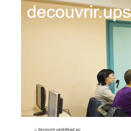
decouvrir.upskillead.eu