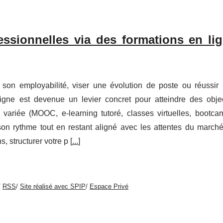
ssionnelles via des formations en li
 son employabilité, viser une évolution de poste ou réussir
igne est devenue un levier concret pour atteindre des objec
 variée (MOOC, e-learning tutoré, classes virtuelles, bootca
à son rythme tout en restant aligné avec les attentes du march
, structurer votre p [
...
]
/
RSS
/
Site réalisé avec SPIP
/
Espace Privé